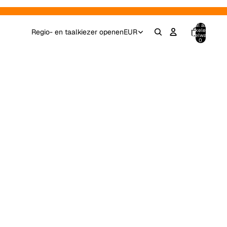
Totaal aantal
artikelen in
Regio- en taalkiezer openen
EUR
winkelwagen:
0