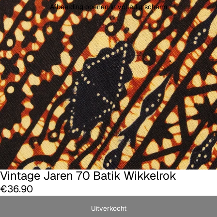
Afbeelding openen in volledig scherm
Vintage Jaren 70 Batik Wikkelrok
€36.90
Uitverkocht