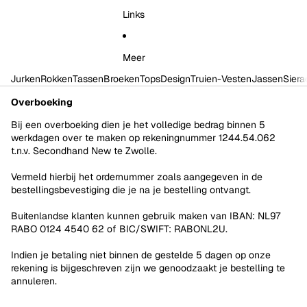
Links
Meer
Jurken
Rokken
Tassen
Broeken
Tops
Design
Truien-Vesten
Jassen
Siera
Overboeking
Bij een overboeking dien je het volledige bedrag binnen 5
werkdagen over te maken op rekeningnummer 1244.54.062
t.n.v. Secondhand New te Zwolle.
Vermeld hierbij het ordernummer zoals aangegeven in de
bestellingsbevestiging die je na je bestelling ontvangt.
Buitenlandse klanten kunnen gebruik maken van IBAN: NL97
RABO 0124 4540 62 of BIC/SWIFT: RABONL2U.
Indien je betaling niet binnen de gestelde 5 dagen op onze
rekening is bijgeschreven zijn we genoodzaakt je bestelling te
annuleren.