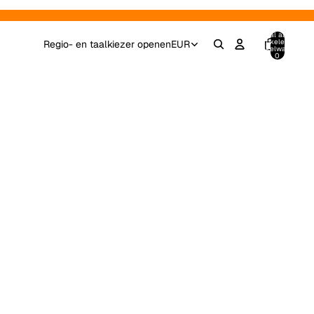
Totaal aantal
artikelen in
Regio- en taalkiezer openen
EUR
winkelwagen:
0