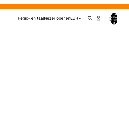
Totaal aantal
artikelen in
Regio- en taalkiezer openen
EUR
winkelwagen:
0