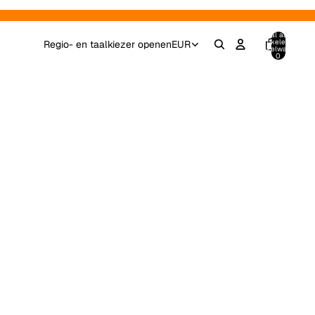
Totaal aantal
artikelen in
Regio- en taalkiezer openen
EUR
winkelwagen:
0