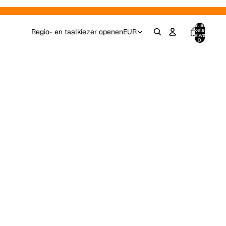
Totaal aantal
artikelen in
Regio- en taalkiezer openen
EUR
winkelwagen:
0