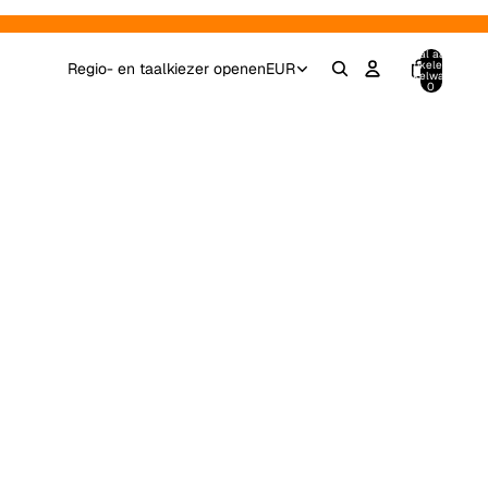
Totaal aantal
artikelen in
Regio- en taalkiezer openen
EUR
winkelwagen:
0