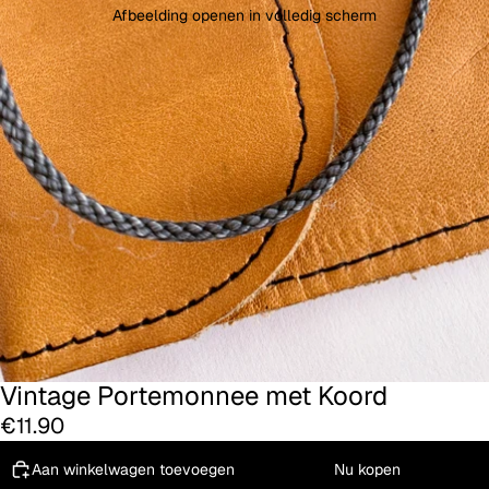
Afbeelding openen in volledig scherm
Vintage Portemonnee met Koord
€11.90
Aan winkelwagen toevoegen
Nu kopen