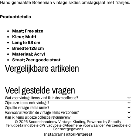
Hand gemaakte Bohemian vintage sixties omslagsjaal met franjes.
Productdetails
Maat; Free size
Kleur; Multi
Lengte 68 cm
Breedte 128 cm
Materiaal; Acryl
Staat; Zeer goede staat
Vergelijkbare artikelen
Veel gestelde vragen
Wat voor vintage items vind ik in deze collectie?
Zijn deze items echt vintage?
Zijn alle vintage items uniek?
Van waaruit worden de vintage items verzonden?
Kan ik items uit deze collectie retourneren?
© 2026
Secondhandnew Vintage Kleding
, Powered by Shopify
Terugbetalingsbeleid
Privacybeleid
Algemene voorwaarden
Verzendbeleid
Contactgegevens
Instagram
Tiktok
Pinterest