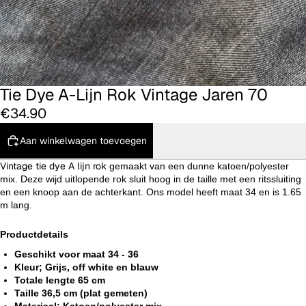
Tie Dye A-Lijn Rok Vintage Jaren 70
€34.90
Aan winkelwagen toevoegen
Vintage tie dye A lijn rok
gemaakt van een dunne katoen/polyester
mix. Deze wijd uitlopende rok sluit hoog in de taille met een ritssluiting
en een knoop aan de achterkant.
Ons model heeft maat 34 en is 1.65
m lang.
Productdetails
Geschikt voor maat 34 - 36
Kleur; Grijs, off white en blauw
Totale lengte 65 cm
Taille 36,5 cm (plat gemeten)
Materiaal; Katoen/polyester mix